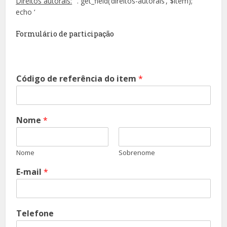
Direitos autorais:
‘ . get_field(‘direitos-autorais’, $item);
echo ‘
Formulário de participação
Código de referência do item
*
Nome
*
Nome
Sobrenome
E-mail
*
Telefone