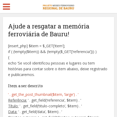
Ajude a resgatar a memória
ferroviária de Bauru!
[insert_php] $item = $_GET[‘item’];
if ( (!empty($item)) && (!empty($_GET[‘referencia’])) )
{
echo ‘Se você identificou pessoas e lugares ou tem
histórias para contar sobre o item abaixo, deixe registrado
e publicaremos.
Item a ser descrito
‘ . get_the_post_thumbnail($item, ‘large’) . ‘
Referência:
‘ . get_field(‘referencia’, $item) . ‘
Título:
‘ . get_field(‘titulo-completo’, $item) . ‘
Data:
‘ . get_field(‘data’, $item) . ‘