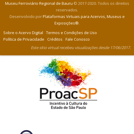
Museu Ferroviário Regional de Bauru
© 2017-2020. Todos os direitos
reservados.
Desenvolvido por
Plataformas Virtuais para Acervos, Museus e
Exposições®
.
Sobre o Acervo Digital
Termos e Condições de Uso
Política de Privacidade
Créditos
Fale Conosco
Este sítio virtual recebeu visualizações desde 17/06/2017.