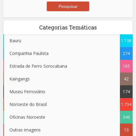
Categorias Temáticas
Bauru
1.138
Companhia Paulista
274
Estrada de Ferro Sorocabana
165
Kaingangs
42
Museu Ferroviário
174
Noroeste do Brasil
1.734
Oficinas Noroeste
346
Outras imagens
13