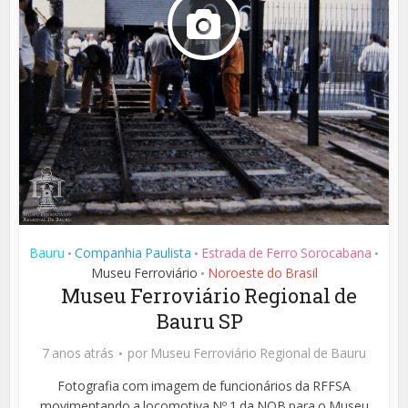
Bauru
Companhia Paulista
Estrada de Ferro Sorocabana
•
•
•
Museu Ferroviário
Noroeste do Brasil
•
Museu Ferroviário Regional de
Bauru SP
7 anos atrás
por
Museu Ferroviário Regional de Bauru
Fotografia com imagem de funcionários da RFFSA
movimentando a locomotiva Nº 1 da NOB para o Museu