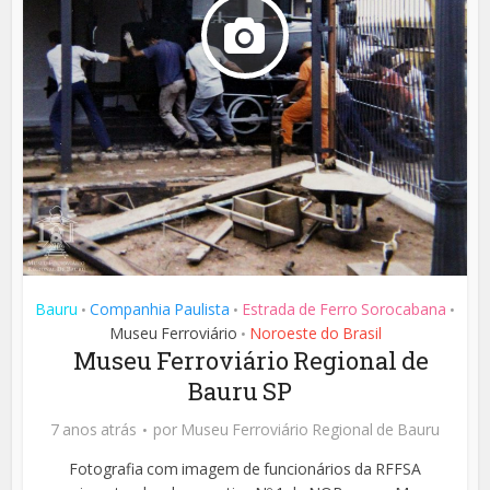
Bauru
Companhia Paulista
Estrada de Ferro Sorocabana
•
•
•
Museu Ferroviário
Noroeste do Brasil
•
Museu Ferroviário Regional de
Bauru SP
7 anos atrás
por
Museu Ferroviário Regional de Bauru
Fotografia com imagem de funcionários da RFFSA