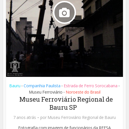
Bauru
Companhia Paulista
Estrada de Ferro Sorocabana
•
•
•
Museu Ferroviário
Noroeste do Brasil
•
Museu Ferroviário Regional de
Bauru SP
7 anos atrás
por
Museu Ferroviário Regional de Bauru
Fotografia com imagem de funcionários da RFFSA