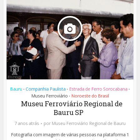
Bauru
Companhia Paulista
Estrada de Ferro Sorocabana
•
•
•
Museu Ferroviário
Noroeste do Brasil
•
Museu Ferroviário Regional de
Bauru SP
7 anos atrás
por
Museu Ferroviário Regional de Bauru
Fotografia com imagem de várias pessoas na plataforma 1