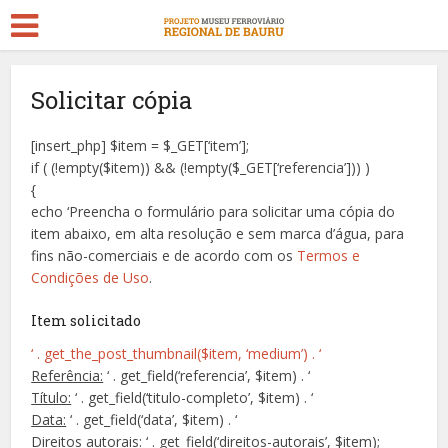
Solicitar cópia
[insert_php] $item = $_GET[‘item’];
if ( (!empty($item)) && (!empty($_GET[‘referencia’])) )
{
echo ‘Preencha o formulário para solicitar uma cópia do
item abaixo, em alta resolução e sem marca d’água, para
fins não-comerciais e de acordo com os
Termos e
Condições de Uso
.
Item solicitado
‘ . get_the_post_thumbnail($item, ‘medium’) . ‘
Referência:
‘ . get_field(‘referencia’, $item) . ‘
Título:
‘ . get_field(‘titulo-completo’, $item) . ‘
Data:
‘ . get_field(‘data’, $item) . ‘
Direitos autorais:
‘ . get_field(‘direitos-autorais’, $item);