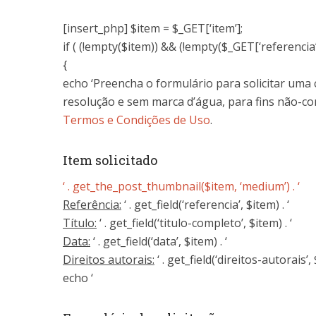
[insert_php] $item = $_GET[‘item’];
if ( (!empty($item)) && (!empty($_GET[‘referencia’]
{
echo ‘Preencha o formulário para solicitar uma 
resolução e sem marca d’água, para fins não-co
Termos e Condições de Uso
.
Item solicitado
‘ . get_the_post_thumbnail($item, ‘medium’) . ‘
Referência:
‘ . get_field(‘referencia’, $item) . ‘
Título:
‘ . get_field(‘titulo-completo’, $item) . ‘
Data:
‘ . get_field(‘data’, $item) . ‘
Direitos autorais:
‘ . get_field(‘direitos-autorais’,
echo ‘