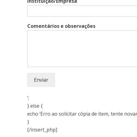
Instituição/Empresa
Comentários e observações
Enviar
‘;
} else {
echo ‘Erro ao solicitar cópia de item, tente nova
}
[/insert_php]