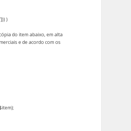
)) )
cópia do item abaixo, em alta
merciais e de acordo com os
 $item);