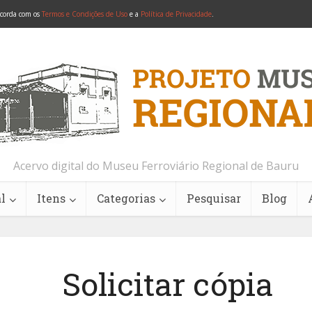
ncorda com os
Termos e Condições de Uso
e a
Política de Privacidade
.
Acervo digital do Museu Ferroviário Regional de Bauru
l
Itens
Categorias
Pesquisar
Blog
Solicitar cópia