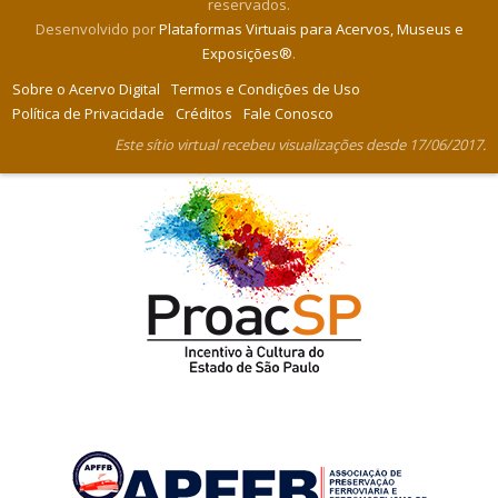
reservados.
Desenvolvido por
Plataformas Virtuais para Acervos, Museus e
Exposições®
.
Sobre o Acervo Digital
Termos e Condições de Uso
Política de Privacidade
Créditos
Fale Conosco
Este sítio virtual recebeu visualizações desde 17/06/2017.