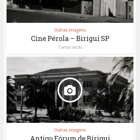
Outras imagens
Cine Pérola – Birigui SP
7 anos atrás
Outras imagens
Antigo Fórum de Birigui