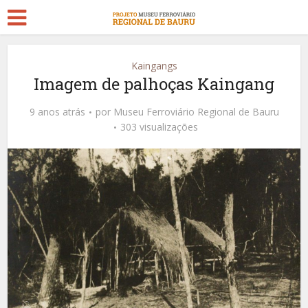
Kaingangs
Imagem de palhoças Kaingang
9 anos atrás
por
Museu Ferroviário Regional de Bauru
303 visualizações