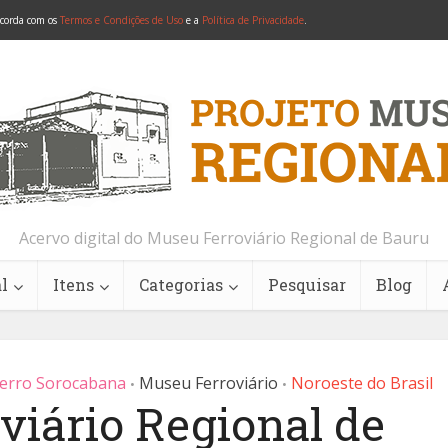
ncorda com os
Termos e Condições de Uso
e a
Política de Privacidade
.
Acervo digital do Museu Ferroviário Regional de Bauru
l
Itens
Categorias
Pesquisar
Blog
Ferro Sorocabana
Museu Ferroviário
Noroeste do Brasil
•
•
viário Regional de