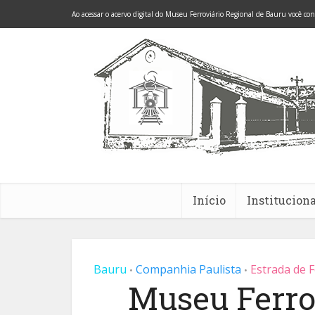
Ao acessar o acervo digital do Museu Ferroviário Regional de Bauru você co
Início
Instituciona
Bauru
Companhia Paulista
Estrada de 
•
•
Museu Ferro