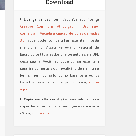
Download
Licença de uso:
Item disponível sob licença
Creative Commons Atribuição – Uso não-
comercial – Vedada a criação de obras derivadas
3.0
. Você pode compartilhar este item, basta
mencionar o Museu Ferroviário Regional de
Bauru ou os titulares dos direitos autorais e a URL
desta página. Você não pode utilizar este item
para fins comerciais ou modificá-lo de nenhuma
forma, nem utilizá-lo como base para outros
trabalhos. Para ler a licença completa,
clique
aqui
.
Cópia em alta resolução:
Para solicitar uma
cópia deste item em alta resolução e sem marca
d'água,
clique aqui
.