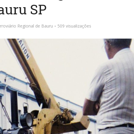
auru SP
roviário Regional de Bauru
509 visualizações