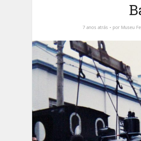
B
7 anos atrás
por
Museu Fer