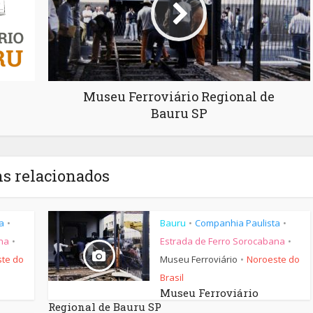
Museu Ferroviário Regional de
Bauru SP
ns relacionados
a
Bauru
Companhia Paulista
•
•
•
na
Estrada de Ferro Sorocabana
•
•
te do
Museu Ferroviário
Noroeste do
•
Brasil
Museu Ferroviário
Regional de Bauru SP