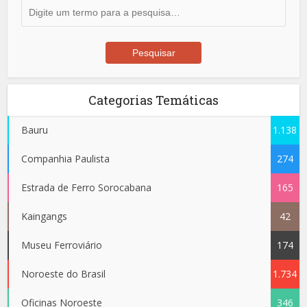
Categorias Temáticas
Bauru
1.138
Companhia Paulista
274
Estrada de Ferro Sorocabana
165
Kaingangs
42
Museu Ferroviário
174
Noroeste do Brasil
1.734
Oficinas Noroeste
346