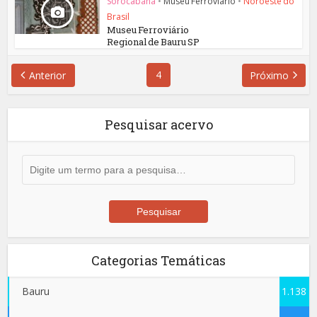
Sorocabana
•
Museu Ferroviário
•
Noroeste do
Brasil
Museu Ferroviário
Regional de Bauru SP
4
Anterior
Próximo
Pesquisar acervo
Categorias Temáticas
Bauru
1.138