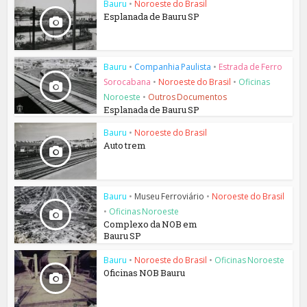
Bauru
•
Noroeste do Brasil
Esplanada de Bauru SP
Bauru
•
Companhia Paulista
•
Estrada de Ferro
Sorocabana
•
Noroeste do Brasil
•
Oficinas
Noroeste
•
Outros Documentos
Esplanada de Bauru SP
Bauru
•
Noroeste do Brasil
Auto trem
Bauru
•
Museu Ferroviário
•
Noroeste do Brasil
•
Oficinas Noroeste
Complexo da NOB em
Bauru SP
Bauru
•
Noroeste do Brasil
•
Oficinas Noroeste
Oficinas NOB Bauru