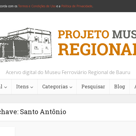
ncorda com os
Termos e Condições de Uso
e a
Política de Privacidade
.
Acervo digital do Museu Ferroviário Regional de Bauru
l
Itens
Categorias
Pesquisar
Blog
chave: Santo Antônio