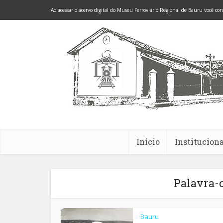
Ao acessar o acervo digital do Museu Ferroviário Regional de Bauru você co
Início
Instituciona
Palavra-
Bauru