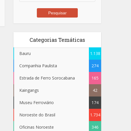
Categorias Temáticas
Bauru
1.138
Companhia Paulista
274
Estrada de Ferro Sorocabana
165
Kaingangs
42
Museu Ferroviário
174
Noroeste do Brasil
1.734
Oficinas Noroeste
346