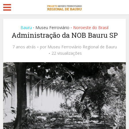
Bauru
Museu Ferroviário
Noroeste do Brasil
•
•
Administração da NOB Bauru SP
7 anos atrás
por
Museu Ferroviário Regional de Bauru
22 visualizações