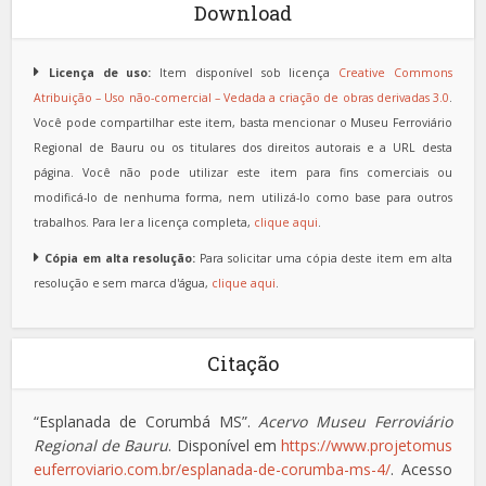
Download
Licença de uso:
Item disponível sob licença
Creative Commons
Atribuição – Uso não-comercial – Vedada a criação de obras derivadas 3.0
.
Você pode compartilhar este item, basta mencionar o Museu Ferroviário
Regional de Bauru ou os titulares dos direitos autorais e a URL desta
página. Você não pode utilizar este item para fins comerciais ou
modificá-lo de nenhuma forma, nem utilizá-lo como base para outros
trabalhos. Para ler a licença completa,
clique aqui
.
Cópia em alta resolução:
Para solicitar uma cópia deste item em alta
resolução e sem marca d'água,
clique aqui
.
Citação
“Esplanada de Corumbá MS”.
Acervo Museu Ferroviário
Regional de Bauru
. Disponível em
https://www.projetomus
euferroviario.com.br/esplanada-de-corumba-ms-4/
. Acesso