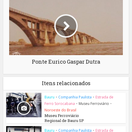
Ponte Eurico Gaspar Dutra
Itens relacionados
Bauru
•
Companhia Paulista
•
Estrada de
Ferro Sorocabana
•
Museu Ferroviário
•
Noroeste do Brasil
Museu Ferroviário
Regional de Bauru SP
Bauru
•
Companhia Paulista
•
Estrada de