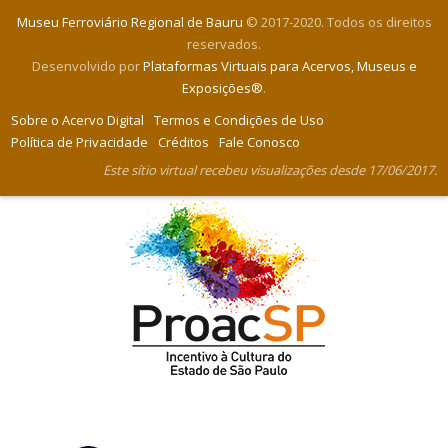
Museu Ferroviário Regional de Bauru
© 2017-2020. Todos os direitos
reservados.
Desenvolvido por
Plataformas Virtuais para Acervos, Museus e
Exposições®
.
Sobre o Acervo Digital
Termos e Condições de Uso
Política de Privacidade
Créditos
Fale Conosco
Este sítio virtual recebeu visualizações desde 17/06/2017.