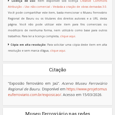
Licença de uso:
Item disponível sob licença
Creative Commons
Atribuição – Uso não-comercial – Vedada a criação de obras derivadas 3.0
.
Você pode compartilhar este item, basta mencionar o Museu Ferroviário
Regional de Bauru ou os titulares dos direitos autorais e a URL desta
página. Você não pode utilizar este item para fins comerciais ou
modificá-lo de nenhuma forma, nem utilizá-lo como base para outros
trabalhos. Para ler a licença completa,
clique aqui
.
Cópia em alta resolução:
Para solicitar uma cópia deste item em alta
resolução e sem marca d'água,
clique aqui
.
Citação
“Exposião ferroviário em Jaú”.
Acervo Museu Ferroviário
Regional de Bauru
. Disponível em
https://www.projetomus
euferroviario.com.br/exposicao/
. Acesso em 15/03/2026.
Museu Ferroviário nas redes