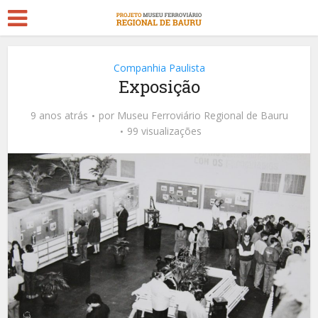
Companhia Paulista
Exposição
9 anos atrás
por
Museu Ferroviário Regional de Bauru
99 visualizações