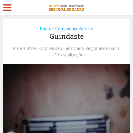
Bauru
Companhia Paulista
•
Guindaste
9 anos atrás
por
Museu Ferroviário Regional de Bauru
133 visualizações