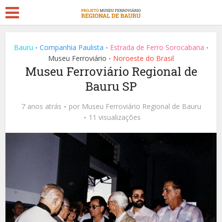
Bauru
Companhia Paulista
Estrada de Ferro Sorocabana
•
•
•
Museu Ferroviário
Noroeste do Brasil
•
Museu Ferroviário Regional de
Bauru SP
7 anos atrás
por
Museu Ferroviário Regional de Bauru
11 visualizações