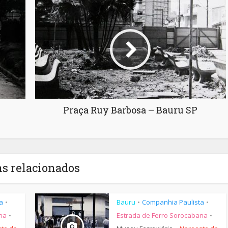
Praça Ruy Barbosa – Bauru SP
ns relacionados
a
Bauru
Companhia Paulista
•
•
•
na
Estrada de Ferro Sorocabana
•
•