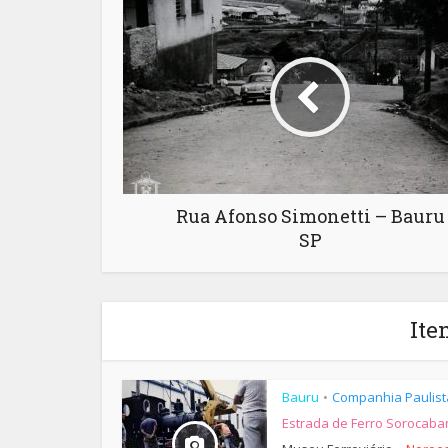
Rua Afonso Simonetti – Bauru
SP
Ite
Bauru
Companhia Paulist
•
Estrada de Ferro Sorocaba