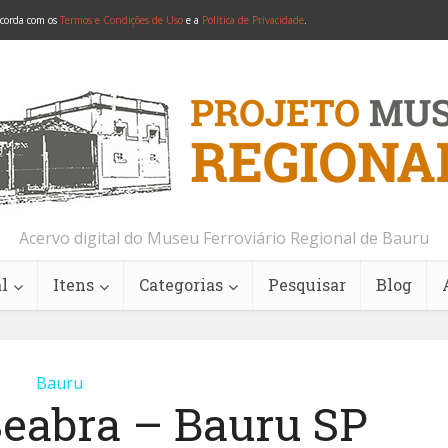
ncorda com os
Termos e Condições de Uso
e a
Política de Privacidade
.
Acervo digital do Museu Ferroviário Regional de Bauru
l
Itens
Categorias
Pesquisar
Blog
Bauru
Seabra – Bauru SP