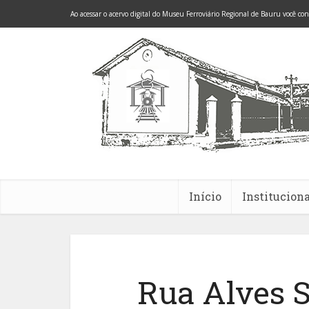
Ao acessar o acervo digital do Museu Ferroviário Regional de Bauru você co
Início
Instituciona
Rua Alves 