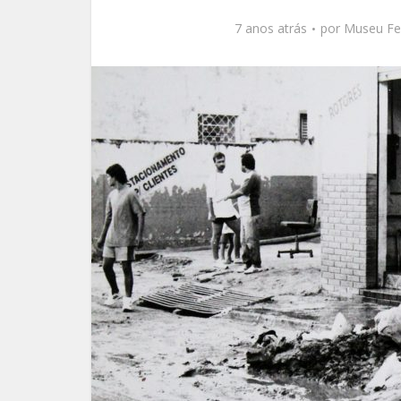
7 anos atrás
por
Museu Fer