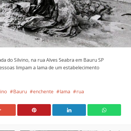
da do Silvino, na rua Alves Seabra em Bauru SP
essoas limpam a lama de um estabelecimento
vino
Bauru
enchente
lama
rua