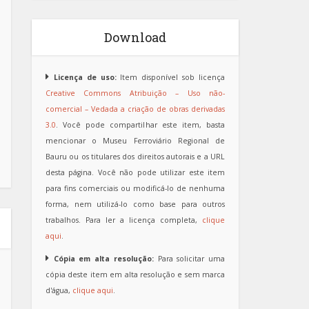
Download
Licença de uso:
Item disponível sob licença
Creative Commons Atribuição – Uso não-
comercial – Vedada a criação de obras derivadas
3.0
. Você pode compartilhar este item, basta
mencionar o Museu Ferroviário Regional de
Bauru ou os titulares dos direitos autorais e a URL
desta página. Você não pode utilizar este item
para fins comerciais ou modificá-lo de nenhuma
forma, nem utilizá-lo como base para outros
trabalhos. Para ler a licença completa,
clique
aqui
.
Cópia em alta resolução:
Para solicitar uma
cópia deste item em alta resolução e sem marca
d'água,
clique aqui
.