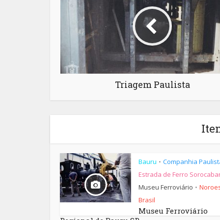
Triagem Paulista
Ite
Bauru
Companhia Paulist
•
Estrada de Ferro Sorocaba
Museu Ferroviário
Noroes
•
Brasil
Museu Ferroviário