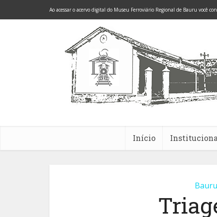
Ao acessar o acervo digital do Museu Ferroviário Regional de Bauru você co
Início
Instituciona
Baur
Triag