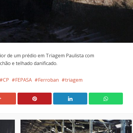
ior de um prédio em Triagem Paulista com
chão e telhado danificado.
CP
FEPASA
Ferroban
triagem