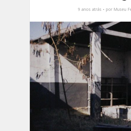
9 anos atrás
por
Museu Fe