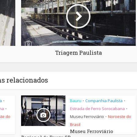
Triagem Paulista
ns relacionados
a
Bauru
Companhia Paulista
•
•
•
na
Estrada de Ferro Sorocabana
•
•
te do
Museu Ferroviário
Noroeste do
•
Brasil
Museu Ferroviário