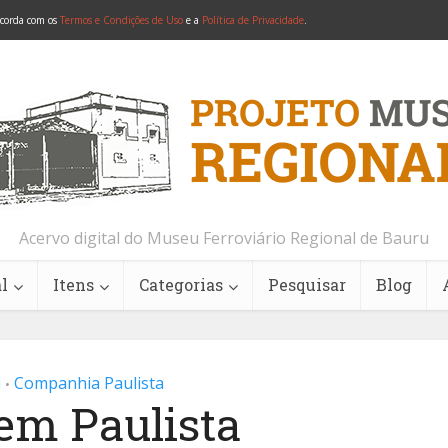
ncorda com os
Termos e Condições de Uso
e a
Política de Privacidade
.
Acervo digital do Museu Ferroviário Regional de Bauru
l
Itens
Categorias
Pesquisar
Blog
u
Companhia Paulista
•
em Paulista