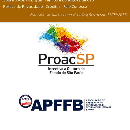
Sobre o Acervo Digital
Termos e Condições de Uso
Política de Privacidade
Créditos
Fale Conosco
Este sítio virtual recebeu visualizações desde 17/06/2017.