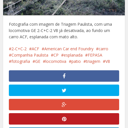
Fotografia com imagem de Triagem Paulista, com uma
locomotiva GE 2-C+C-2 V8 já desativada, ao fundo um
carro ACF, esplanada com mato alto.
2-C+C-2
ACF
American Car end Foundry
carro
Companhia Paulista
CP
esplanada
FEPASA
fotografia
GE
locomotiva
patio
triagem
V8