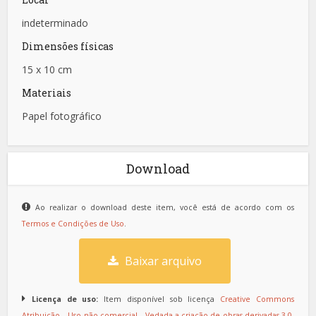
indeterminado
Dimensões físicas
15 x 10 cm
Materiais
Papel fotográfico
Download
Ao realizar o download deste item, você está de acordo com os
Termos e Condições de Uso
.
Baixar arquivo
Licença de uso:
Item disponível sob licença
Creative Commons
Atribuição – Uso não-comercial – Vedada a criação de obras derivadas 3.0
.