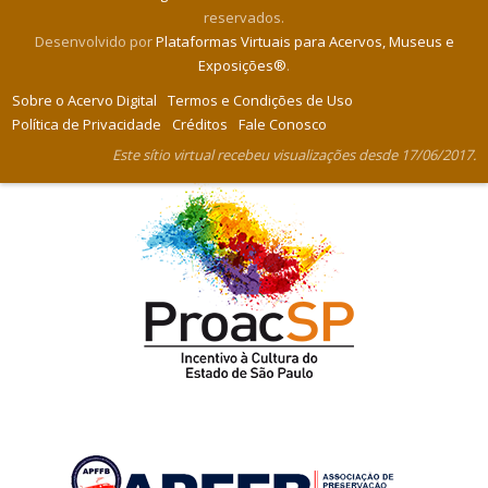
reservados.
Desenvolvido por
Plataformas Virtuais para Acervos, Museus e
Exposições®
.
Sobre o Acervo Digital
Termos e Condições de Uso
Política de Privacidade
Créditos
Fale Conosco
Este sítio virtual recebeu visualizações desde 17/06/2017.