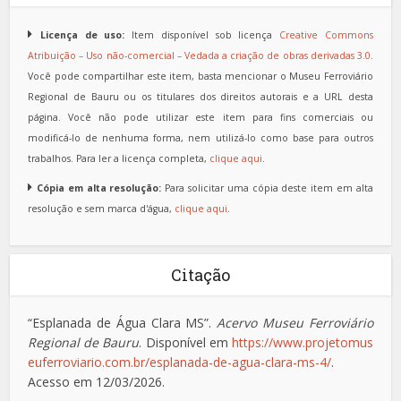
Licença de uso:
Item disponível sob licença
Creative Commons
Atribuição – Uso não-comercial – Vedada a criação de obras derivadas 3.0
.
Você pode compartilhar este item, basta mencionar o Museu Ferroviário
Regional de Bauru ou os titulares dos direitos autorais e a URL desta
página. Você não pode utilizar este item para fins comerciais ou
modificá-lo de nenhuma forma, nem utilizá-lo como base para outros
trabalhos. Para ler a licença completa,
clique aqui
.
Cópia em alta resolução:
Para solicitar uma cópia deste item em alta
resolução e sem marca d'água,
clique aqui
.
Citação
“Esplanada de Água Clara MS”.
Acervo Museu Ferroviário
Regional de Bauru
. Disponível em
https://www.projetomus
euferroviario.com.br/esplanada-de-agua-clara-ms-4/
.
Acesso em 12/03/2026.