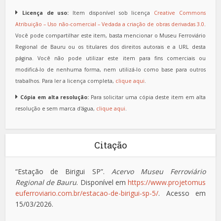
Licença de uso:
Item disponível sob licença
Creative Commons
Atribuição – Uso não-comercial – Vedada a criação de obras derivadas 3.0
.
Você pode compartilhar este item, basta mencionar o Museu Ferroviário
Regional de Bauru ou os titulares dos direitos autorais e a URL desta
página. Você não pode utilizar este item para fins comerciais ou
modificá-lo de nenhuma forma, nem utilizá-lo como base para outros
trabalhos. Para ler a licença completa,
clique aqui
.
Cópia em alta resolução:
Para solicitar uma cópia deste item em alta
resolução e sem marca d'água,
clique aqui
.
Citação
“Estação de Birigui SP”.
Acervo Museu Ferroviário
Regional de Bauru
. Disponível em
https://www.projetomus
euferroviario.com.br/estacao-de-birigui-sp-5/
. Acesso em
15/03/2026.