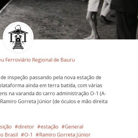
u Ferroviário Regional de Bauru
de inspeção passando pela nova estação de
plataforma ainda em terra batida, com várias
s na varanda do carro administração O-1 (A-
 Ramiro Gorreta Júnior (de óculos e mão direita
sição
diretor
estação
General
o Brasil
O-1
Ramiro Gorreta Júnior