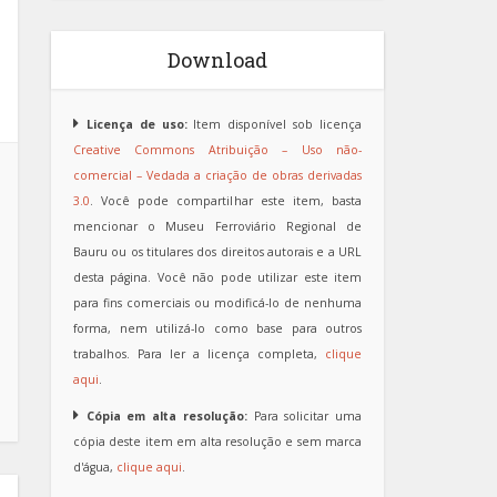
Download
Licença de uso:
Item disponível sob licença
Creative Commons Atribuição – Uso não-
comercial – Vedada a criação de obras derivadas
3.0
. Você pode compartilhar este item, basta
mencionar o Museu Ferroviário Regional de
Bauru ou os titulares dos direitos autorais e a URL
desta página. Você não pode utilizar este item
para fins comerciais ou modificá-lo de nenhuma
forma, nem utilizá-lo como base para outros
trabalhos. Para ler a licença completa,
clique
aqui
.
Cópia em alta resolução:
Para solicitar uma
cópia deste item em alta resolução e sem marca
d'água,
clique aqui
.