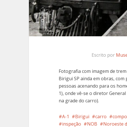
Escrito por
Muse
Fotografia com imagem de trem 
Birigui SP ainda em obras, com 
pessoas acenando para os homen
1), onde vê-se o diretor General
na grade do carro).
A-1
Birigui
carro
compo
inspeção
NOB
Noroeste d