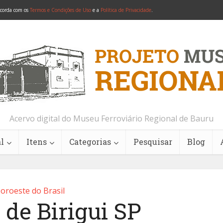
ncorda com os
Termos e Condições de Uso
e a
Política de Privacidade
.
Acervo digital do Museu Ferroviário Regional de Bauru
l
Itens
Categorias
Pesquisar
Blog
oroeste do Brasil
 de Birigui SP