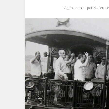
7 anos atrás
por
Museu Fer