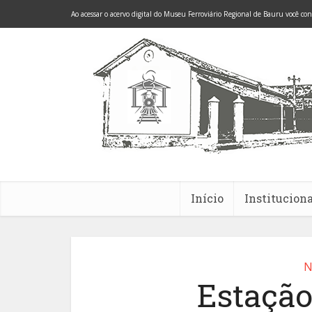
Ao acessar o acervo digital do Museu Ferroviário Regional de Bauru você co
Início
Instituciona
N
Estação