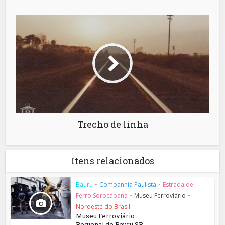
Trecho de linha
Itens relacionados
Bauru
•
Companhia Paulista
•
Estrada de
Ferro Sorocabana
•
Museu Ferroviário
•
Noroeste do Brasil
Museu Ferroviário
Regional de Bauru SP