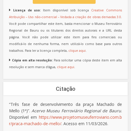
Licença de uso:
Item disponível sob licença
Creative Commons
Atribuição – Uso não-comercial – Vedada a criação de obras derivadas 3.0
.
Você pode compartilhar este item, basta mencionar o Museu Ferroviário
Regional de Bauru ou os titulares dos direitos autorais e a URL desta
página. Você não pode utilizar este item para fins comerciais ou
modificá-lo de nenhuma forma, nem utilizá-lo como base para outros
trabalhos. Para ler a licença completa,
clique aqui
.
Cópia em alta resolução:
Para solicitar uma cópia deste item em alta
resolução e sem marca d'água,
clique aqui
.
Citação
“Três fase de desenvolvimento da praça Machado de
Mello (1ª)”.
Acervo Museu Ferroviário Regional de Bauru
.
Disponível em
https://www.projetomuseuferroviario.com.b
r/praca-machado-de-mello/
. Acesso em 11/03/2026.