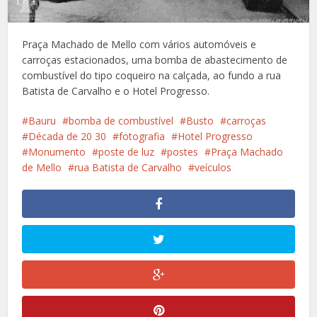
Praça Machado de Mello com vários automóveis e
carroças estacionados, uma bomba de abastecimento de
combustível do tipo coqueiro na calçada, ao fundo a rua
Batista de Carvalho e o Hotel Progresso.
Bauru
bomba de combustível
Busto
carroças
Década de 20 30
fotografia
Hotel Progresso
Monumento
poste de luz
postes
Praça Machado
de Mello
rua Batista de Carvalho
veículos