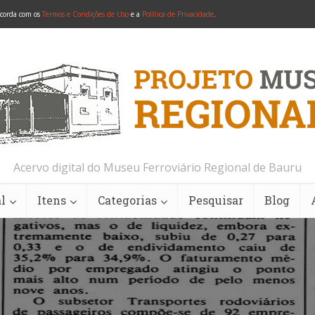
ncorda com os
Termos e Condições de Uso
e a
Política de Privacidade
.
Acervo digital do Museu Ferroviário Regional de Bauru
l
Itens
Categorias
Pesquisar
Blog