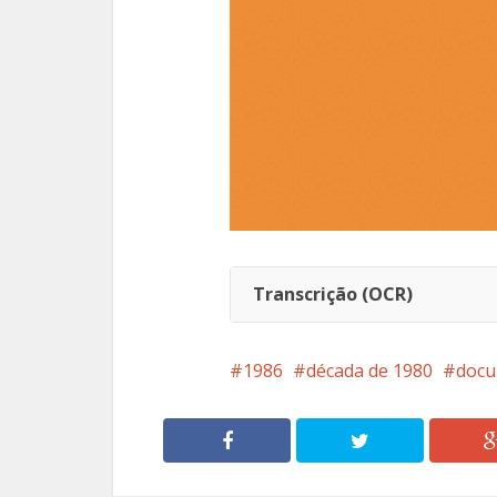
Transcrição (OCR)
1986
década de 1980
doc