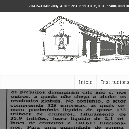
Ao acessar o acervo digital do Museu Ferroviário Regional de Bauru você co
Início
Instituciona