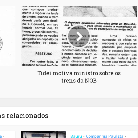
Tidei motiva ministro sobre os
trens da NOB
ns relacionados
a
Bauru
Companhia Paulista
•
•
•