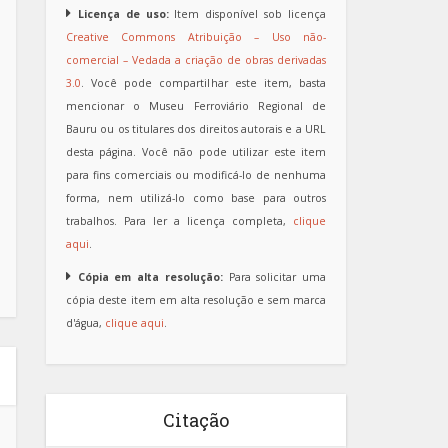
Licença de uso:
Item disponível sob licença
Creative Commons Atribuição – Uso não-
comercial – Vedada a criação de obras derivadas
3.0
. Você pode compartilhar este item, basta
mencionar o Museu Ferroviário Regional de
Bauru ou os titulares dos direitos autorais e a URL
desta página. Você não pode utilizar este item
para fins comerciais ou modificá-lo de nenhuma
forma, nem utilizá-lo como base para outros
trabalhos. Para ler a licença completa,
clique
aqui
.
Cópia em alta resolução:
Para solicitar uma
cópia deste item em alta resolução e sem marca
d'água,
clique aqui
.
Citação