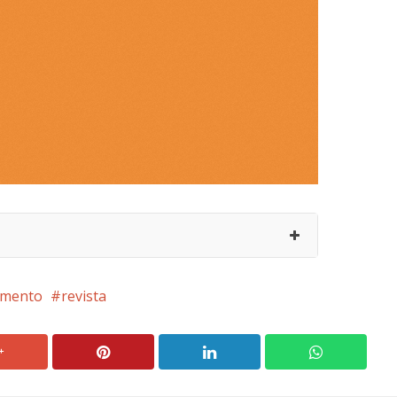
umento
revista