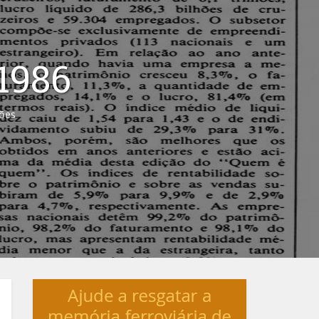
 1986
ções